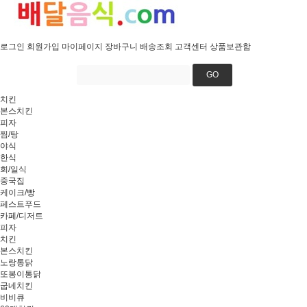
로그인
회원가입
마이페이지
장바구니
배송조회
고객센터
상품보관함
GO
치킨
본스치킨
피자
찜/탕
야식
한식
회/일식
중국집
케이크/빵
페스트푸드
카페/디저트
피자
치킨
본스치킨
노랑통닭
또봉이통닭
굽네치킨
비비큐