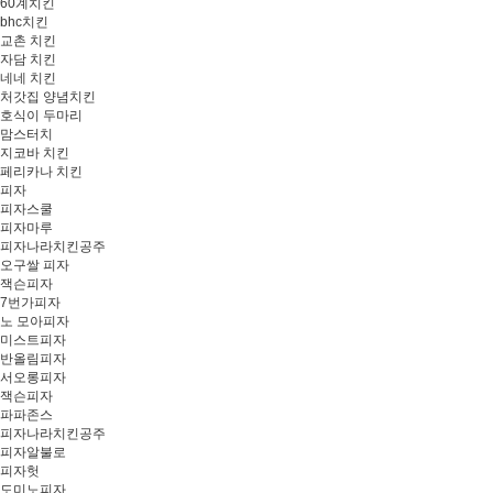
60계치킨
bhc치킨
교촌 치킨
자담 치킨
네네 치킨
처갓집 양념치킨
호식이 두마리
맘스터치
지코바 치킨
페리카나 치킨
피자
피자스쿨
피자마루
피자나라치킨공주
오구쌀 피자
잭슨피자
7번가피자
노 모아피자
미스트피자
반올림피자
서오롱피자
잭슨피자
파파존스
피자나라치킨공주
피자알불로
피자헛
도미노피자