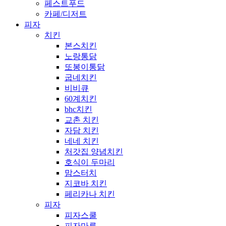
페스트푸드
카페/디저트
피자
치킨
본스치킨
노랑통닭
또봉이통닭
굽네치킨
비비큐
60계치킨
bhc치킨
교촌 치킨
자담 치킨
네네 치킨
처갓집 양념치킨
호식이 두마리
맘스터치
지코바 치킨
페리카나 치킨
피자
피자스쿨
피자마루