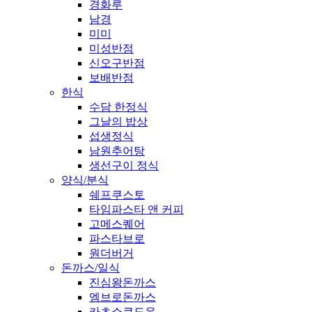
경화루
남경
미미
미성반점
신오구반점
보배반점
한식
수담 한정식
그날의 밥상
섭생정식
남원추어탕
생선구이 정식
양식/분식
쉐프쿠스토
타임파스타 앤 커피
고메스퀘어
파스타브로
원더버거
돈까스/일식
진심왕돈까스
엠브로돈까스
카츠쇼쿠도우