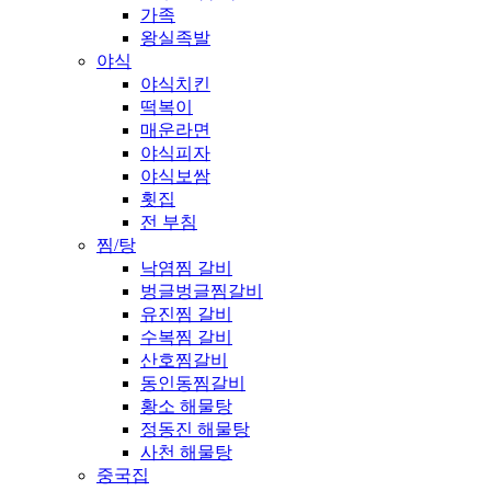
가족
왕실족발
야식
야식치킨
떡복이
매운라면
야식피자
야식보쌈
횟집
전 부침
찜/탕
낙염찜 갈비
벙글벙글찜갈비
유진찜 갈비
수복찜 갈비
산호찜갈비
동인동찜갈비
황소 해물탕
정동진 해물탕
사천 해물탕
중국집