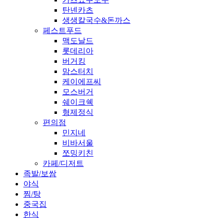
탄넨카츠
생생칼국수&돈까스
페스트푸드
맥도날드
롯데리아
버거킹
맘스터치
케이에프씨
모스버거
쉐이크쉑
형제정식
편의점
민지네
비바서울
쪼밍키친
카페/디저트
족발/보쌈
야식
찜/탕
중국집
한식