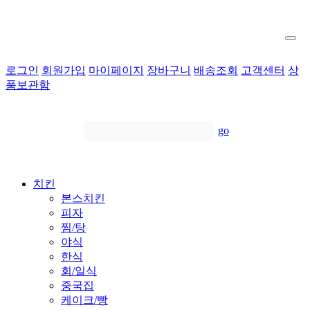
로그인
회원가입
마이페이지
장바구니
배송조회
고객센터
상
품보관함
go
치킨
본스치킨
피자
찜/탕
야식
한식
회/일식
중국집
케이크/빵