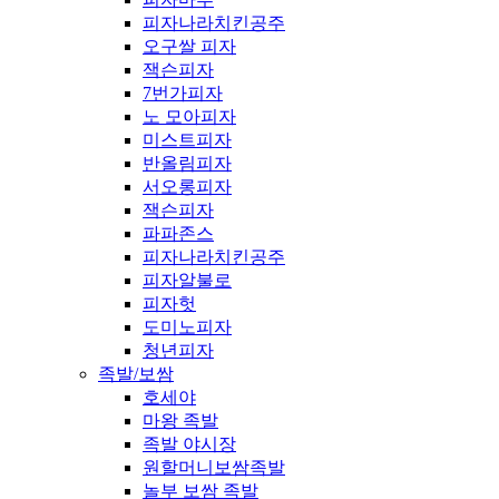
피자나라치킨공주
오구쌀 피자
잭슨피자
7번가피자
노 모아피자
미스트피자
반올림피자
서오롱피자
잭슨피자
파파존스
피자나라치킨공주
피자알불로
피자헛
도미노피자
청년피자
족발/보쌈
호세야
마왕 족발
족발 야시장
원할머니보쌈족발
놀부 보쌈 족발