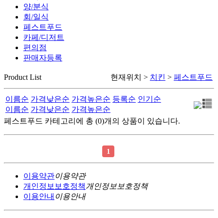
양/분식
회/일식
페스트푸드
카페/디저트
편의점
판매자등록
Product List
현재위치 >
치킨
>
페스트푸드
이름순
가격낮은순
가격높은순
등록순
인기순
이름순
가격낮은순
가격높은순
페스트푸드 카테고리에 총 (0)개의 상품이 있습니다.
1
이용약관
이용약관
개인정보보호정책
개인정보보호정책
이용안내
이용안내