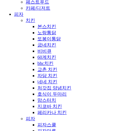
페스트푸드
카페/디저트
피자
치킨
본스치킨
노랑통닭
또봉이통닭
굽네치킨
비비큐
60계치킨
bhc치킨
교촌 치킨
자담 치킨
네네 치킨
처갓집 양념치킨
호식이 두마리
맘스터치
지코바 치킨
페리카나 치킨
피자
피자스쿨
피자마루