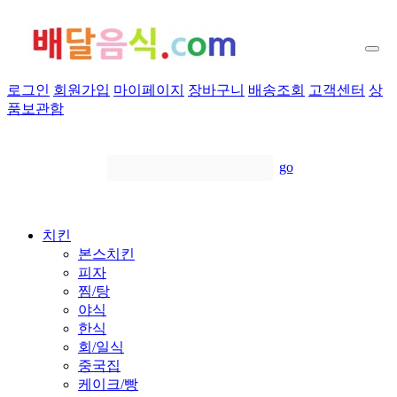
로그인
회원가입
마이페이지
장바구니
배송조회
고객센터
상
품보관함
go
치킨
본스치킨
피자
찜/탕
야식
한식
회/일식
중국집
케이크/빵