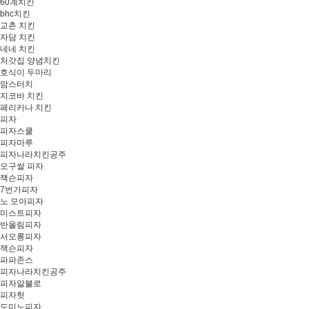
60계치킨
bhc치킨
교촌 치킨
자담 치킨
네네 치킨
처갓집 양념치킨
호식이 두마리
맘스터치
지코바 치킨
페리카나 치킨
피자
피자스쿨
피자마루
피자나라치킨공주
오구쌀 피자
잭슨피자
7번가피자
노 모아피자
미스트피자
반올림피자
서오롱피자
잭슨피자
파파존스
피자나라치킨공주
피자알불로
피자헛
도미노피자