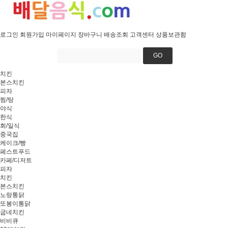
로그인
회원가입
마이페이지
장바구니
배송조회
고객센터
상품보관함
GO
치킨
본스치킨
피자
찜/탕
야식
한식
회/일식
중국집
케이크/빵
페스트푸드
카페/디저트
피자
치킨
본스치킨
노랑통닭
또봉이통닭
굽네치킨
비비큐