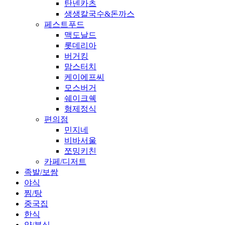
탄넨카츠
생생칼국수&돈까스
페스트푸드
맥도날드
롯데리아
버거킹
맘스터치
케이에프씨
모스버거
쉐이크쉑
형제정식
편의점
민지네
비바서울
쪼밍키친
카페/디저트
족발/보쌈
야식
찜/탕
중국집
한식
양/분식