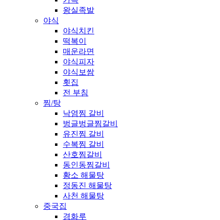
왕실족발
야식
야식치킨
떡복이
매운라면
야식피자
야식보쌈
횟집
전 부침
찜/탕
낙염찜 갈비
벙글벙글찜갈비
유진찜 갈비
수복찜 갈비
산호찜갈비
동인동찜갈비
황소 해물탕
정동진 해물탕
사천 해물탕
중국집
경화루