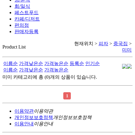
회/일식
페스트푸드
카페/디저트
편의점
판매자등록
현재위치 >
피자
>
중국집
>
Product List
미미
이름순
가격낮은순
가격높은순
등록순
인기순
이름순
가격낮은순
가격높은순
미미 카테고리에 총 (0)개의 상품이 있습니다.
1
이용약관
이용약관
개인정보보호정책
개인정보보호정책
이용안내
이용안내