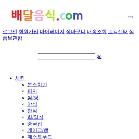
로그인
회원가입
마이페이지
장바구니
배송조회
고객센터
상
품보관함
go
치킨
본스치킨
피자
찜/탕
야식
한식
회/일식
중국집
케이크/빵
페스트푸드