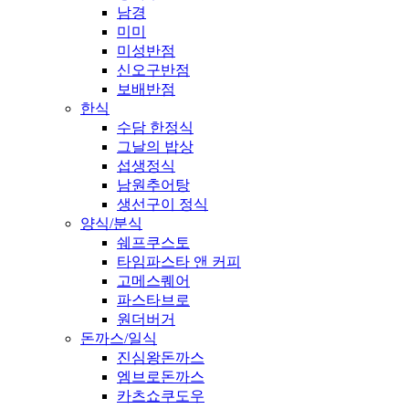
남경
미미
미성반점
신오구반점
보배반점
한식
수담 한정식
그날의 밥상
섭생정식
남원추어탕
생선구이 정식
양식/분식
쉐프쿠스토
타임파스타 앤 커피
고메스퀘어
파스타브로
원더버거
돈까스/일식
진심왕돈까스
엠브로돈까스
카츠쇼쿠도우