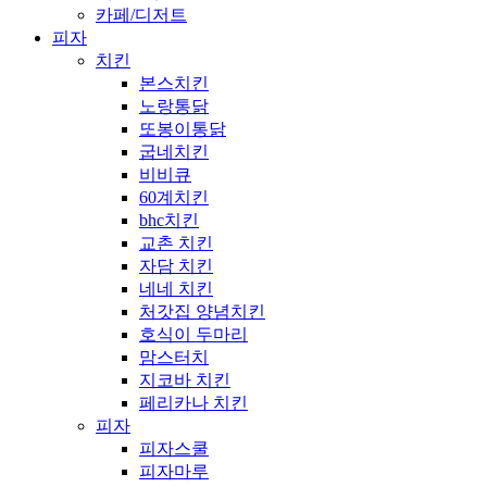
카페/디저트
피자
치킨
본스치킨
노랑통닭
또봉이통닭
굽네치킨
비비큐
60계치킨
bhc치킨
교촌 치킨
자담 치킨
네네 치킨
처갓집 양념치킨
호식이 두마리
맘스터치
지코바 치킨
페리카나 치킨
피자
피자스쿨
피자마루