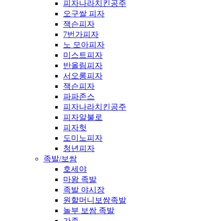
피자나라치킨공주
오구쌀 피자
잭슨피자
7번가피자
노 모아피자
미스트피자
반올림피자
서오롱피자
잭슨피자
파파존스
피자나라치킨공주
피자알불로
피자헛
도미노피자
청년피자
족발/보쌈
호세야
마왕 족발
족발 야시장
원할머니보쌈족발
놀부 보쌈 족발
가족