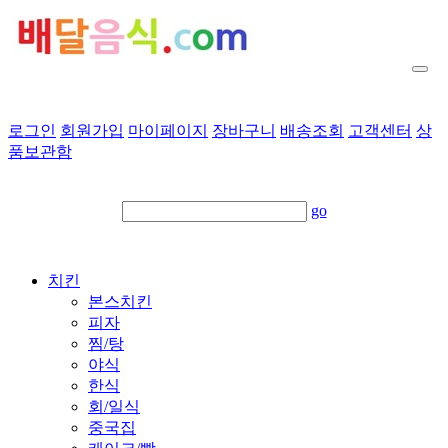
로그인
회원가입
마이페이지
장바구니
배송조회
고객센터
상
품보관함
go
치킨
본스치킨
피자
찜/탕
야식
한식
회/일식
중국집