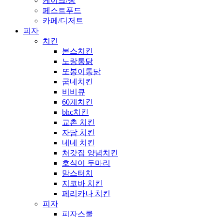
케이크/빵
페스트푸드
카페/디저트
피자
치킨
본스치킨
노랑통닭
또봉이통닭
굽네치킨
비비큐
60계치킨
bhc치킨
교촌 치킨
자담 치킨
네네 치킨
처갓집 양념치킨
호식이 두마리
맘스터치
지코바 치킨
페리카나 치킨
피자
피자스쿨