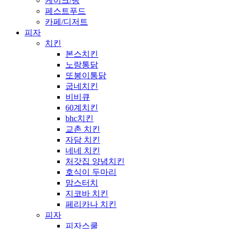
케이크/빵
페스트푸드
카페/디저트
피자
치킨
본스치킨
노랑통닭
또봉이통닭
굽네치킨
비비큐
60계치킨
bhc치킨
교촌 치킨
자담 치킨
네네 치킨
처갓집 양념치킨
호식이 두마리
맘스터치
지코바 치킨
페리카나 치킨
피자
피자스쿨