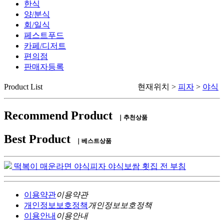
한식
양/분식
회/일식
페스트푸드
카페/디저트
편의점
판매자등록
Product List
현재위치 >
피자
>
야식
Recommend Product
｜추천상품
Best Product
｜베스트상품
떡복이
매운라면
야식피자
야식보쌈
횟집
전 부침
이용약관
이용약관
개인정보보호정책
개인정보보호정책
이용안내
이용안내