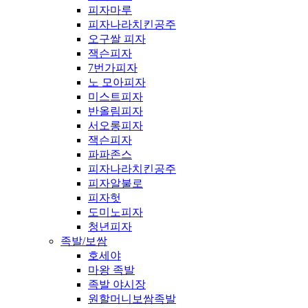
피자마루
피자나라치킨공주
오구쌀 피자
잭슨피자
7번가피자
노 모아피자
미스트피자
반올림피자
서오롱피자
잭슨피자
파파존스
피자나라치킨공주
피자알불로
피자헛
도미노피자
청년피자
족발/보쌈
호세야
마왕 족발
족발 야시장
원할머니보쌈족발