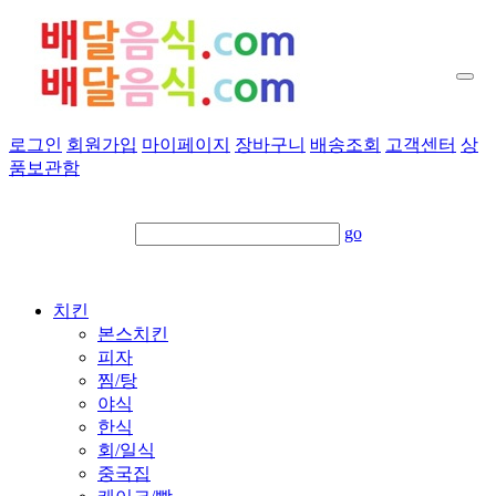
로그인
회원가입
마이페이지
장바구니
배송조회
고객센터
상
품보관함
go
치킨
본스치킨
피자
찜/탕
야식
한식
회/일식
중국집