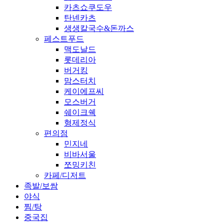
카츠쇼쿠도우
탄넨카츠
생생칼국수&돈까스
페스트푸드
맥도날드
롯데리아
버거킹
맘스터치
케이에프씨
모스버거
쉐이크쉑
형제정식
편의점
민지네
비바서울
쪼밍키친
카페/디저트
족발/보쌈
야식
찜/탕
중국집