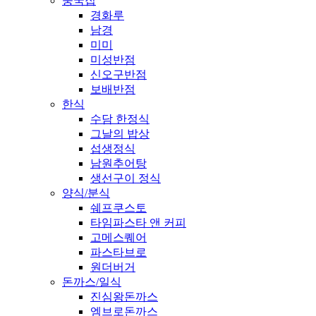
중국집
경화루
남경
미미
미성반점
신오구반점
보배반점
한식
수담 한정식
그날의 밥상
섭생정식
남원추어탕
생선구이 정식
양식/분식
쉐프쿠스토
타임파스타 앤 커피
고메스퀘어
파스타브로
원더버거
돈까스/일식
진심왕돈까스
엠브로돈까스