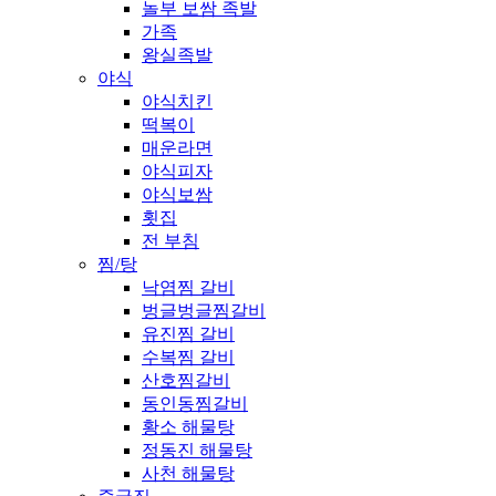
놀부 보쌈 족발
가족
왕실족발
야식
야식치킨
떡복이
매운라면
야식피자
야식보쌈
횟집
전 부침
찜/탕
낙염찜 갈비
벙글벙글찜갈비
유진찜 갈비
수복찜 갈비
산호찜갈비
동인동찜갈비
황소 해물탕
정동진 해물탕
사천 해물탕