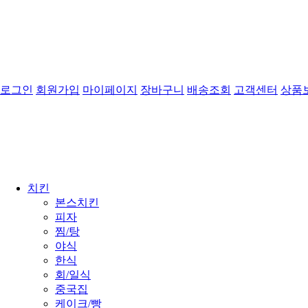
로그인
회원가입
마이페이지
장바구니
배송조회
고객센터
상품
치킨
본스치킨
피자
찜/탕
야식
한식
회/일식
중국집
케이크/빵