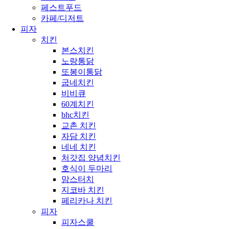
페스트푸드
카페/디저트
피자
치킨
본스치킨
노랑통닭
또봉이통닭
굽네치킨
비비큐
60계치킨
bhc치킨
교촌 치킨
자담 치킨
네네 치킨
처갓집 양념치킨
호식이 두마리
맘스터치
지코바 치킨
페리카나 치킨
피자
피자스쿨