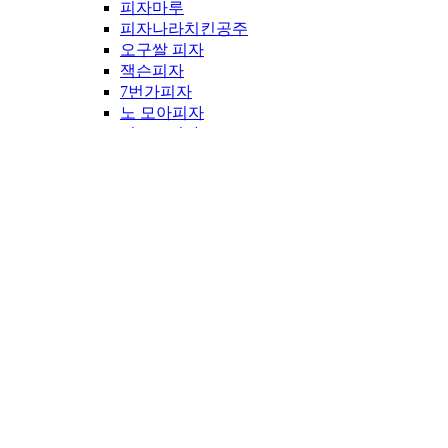
피자마루
피자나라치킨공주
오구쌀 피자
잭슨피자
7번가피자
노 모아피자
미스트피자
반올림피자
서오롱피자
잭슨피자
파파존스
피자나라치킨공주
피자알불로
피자헛
도미노피자
청년피자
족발/보쌈
호세야
마왕 족발
족발 야시장
원할머니보쌈족발